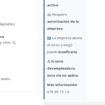
activo
Requiere
autorización de la
aptables.
empresa
ora
La empresa abona
 y León, SL
el curso y luego
puede
bonificarlo
⚠
Si está
desempleado/a,
esta vía no aplica
atuito.
Más información:
678 49 75 14