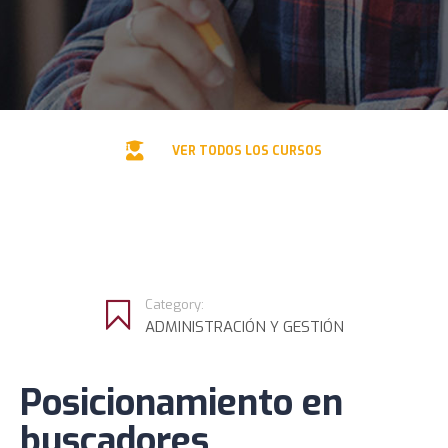
VER TODOS LOS CURSOS
Category:
ADMINISTRACIÓN Y GESTIÓN
Posicionamiento en
R
buscadores
c